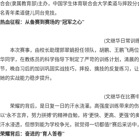
合会(隶属教育部)主办，中国学生体育联合会大学柔道与摔跤分
名青年柔道健儿同台竞技。
热血征程：从备赛到赛场的“冠军之心”
(文继华日常训练
本次赛事，由校长助理郭翠娟担任领队，胡鹏、王鹏飞两位
华同学，在教练员的科学指导下制定了严苛的训练计划，清晨的
节，晚自习后的加训巩固实战技巧，摔投、擒技的反复练习，让
她的实战能力稳步提升。
(文继华在比赛中
荣耀的背后，是日复一日的汗水浇灌。高强度训练带来的伤
以“永不言弃，努力拼搏”的精神自勉，将“更快、更高、更强”的
汗水浸透，但想到能为学校争光，就觉得一切都值!”赛后采访
荣耀背后：奋进的“育人答卷”