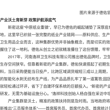
图片来源于德佑
产业沃土育新芽 政策护航添底气
新密这座“中原纸业重镇”，早已为德佑的崛起铺垫了深厚底
地，这里早已织就一张完整的纸业产业链网——原料供应、生产
卫生用品企业而言，这种集群优势并非抽象概念，而是切实的效
握住了这一地利。德佑从创立之初就精准攥住了这份馈赠，牢牢
2017年，河南逸祥卫生科技有限公司推出德佑品牌时，卫
生存空间狭窄。但靠着新密的产业集群，德佑快速搭起了初期生
料，当日采购便能当日投产，比跨区域调货缩短三成以上周期，
的智能化水刺无纺布生产线，为产品品质扎牢了第一道篱笆;园
就轻松通过环评，省下了自建环保系统的巨额投入。“新密的产
研发，无需为基础设施分心。”逸祥科技创始人杨自强在采访中
产业集群是沃土，精准的政策扶持则是及时雨。当地政府将
新推出“三员服务体系”——首席服务员、首席代办员、首席统