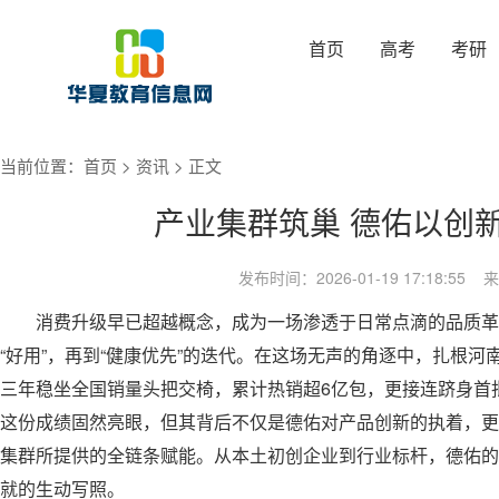
首页
高考
考研
当前位置：
首页
>
资讯
> 正文
产业集群筑巢 德佑以创
发布时间：2026-01-19 17:18:5
消费升级早已超越概念，成为一场渗透于日常点滴的品质革命
“好用”，再到“健康优先”的迭代。在这场无声的角逐中，扎根
三年稳坐全国销量头把交椅，累计热销超6亿包，更接连跻身首批
这份成绩固然亮眼，但其背后不仅是德佑对产品创新的执着，更
集群所提供的全链条赋能。从本土初创企业到行业标杆，德佑的
就的生动写照。