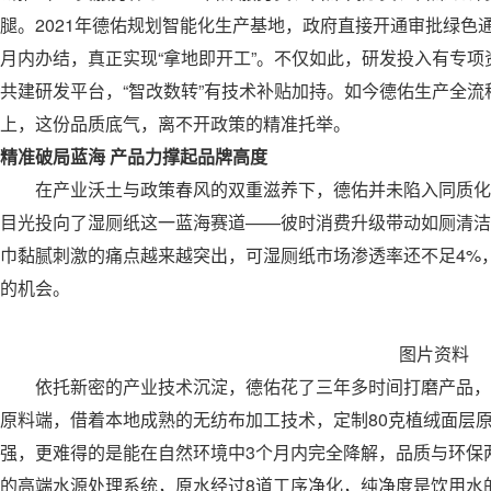
腿。2021年德佑规划智能化生产基地，政府直接开通审批绿色
月内办结，真正实现“拿地即开工”。不仅如此，研发投入有专
共建研发平台，“智改数转”有技术补贴加持。如今德佑生产全流程
上，这份品质底气，离不开政策的精准托举。
精准破局蓝海 产品力撑起品牌高度
在产业沃土与政策春风的双重滋养下，德佑并未陷入同质化竞
目光投向了湿厕纸这一蓝海赛道——彼时消费升级带动如厕清洁
巾黏腻刺激的痛点越来越突出，可湿厕纸市场渗透率还不足4%
的机会。
图片资料
依托新密的产业技术沉淀，德佑花了三年多时间打磨产品，
原料端，借着本地成熟的无纺布加工技术，定制80克植绒面层原
强，更难得的是能在自然环境中3个月内完全降解，品质与环保
的高端水源处理系统，原水经过8道工序净化，纯净度是饮用水