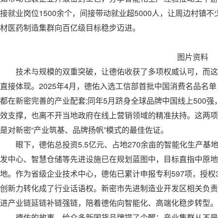
接就业岗位1500余个，间接带动就业超5000人，让周边村镇
材医药制造集群向百亿级目标稳步迈进。
图片资料
技术与规模的双重突破，让德佑收获了多项权威认可，而这
直接体现。2025年4月，德佑入选工信部首批中国消费名品名
都在新密完善的产业配套;同年5月跻身全球品牌中国线上500
效支撑，也离不开当地政府在线上营销领域的精准扶持。这两项
是对新密“产业筑基、品牌扬帆”模式的最佳佐证。
眼下，德佑总投资5.5亿元、占地270余亩的智能化生产基
发中心、智慧仓储等先进设施已在规划蓝图中，目标直指中原地
地。作为省级企业技术中心，德佑已累计申报专利597项，授权
创新力转化成了行业话语权。新密市先进制造业开发区相关负责
进产业链延链补链强链，陪着德佑向智能化、高端化稳步转型。
德佑的故事，给众多新国货品牌提了个醒：产业集群从不是