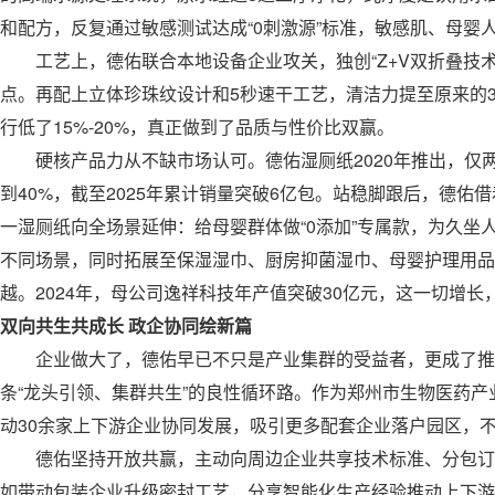
和配方，反复通过敏感测试达成“0刺激源”标准，敏感肌、母婴
工艺上，德佑联合本地设备企业攻关，独创“Z+V双折叠技术”
点。再配上立体珍珠纹设计和5秒速干工艺，清洁力提至原来的
行低了15%-20%，真正做到了品质与性价比双赢。
硬核产品力从不缺市场认可。德佑湿厕纸2020年推出，仅两
到40%，截至2025年累计销量突破6亿包。站稳脚跟后，德
一湿厕纸向全场景延伸：给母婴群体做“0添加”专属款，为久坐
不同场景，同时拓展至保湿湿巾、厨房抑菌湿巾、母婴护理用品
越。2024年，母公司逸祥科技年产值突破30亿元，这一切增长
双向共生共成长 政企协同绘新篇
企业做大了，德佑早已不只是产业集群的受益者，更成了推动
条“龙头引领、集群共生”的良性循环路。作为郑州市生物医药产
动30余家上下游企业协同发展，吸引更多配套企业落户园区，
德佑坚持开放共赢，主动向周边企业共享技术标准、分包订
如带动包装企业升级密封工艺，分享智能化生产经验推动上下游