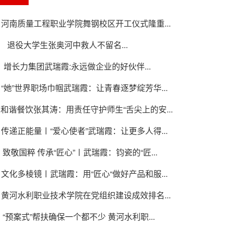
河南质量工程职业学院舞钢校区开工仪式隆重...
退役大学生张奥河中救人不留名...
增长力集团武瑞霞:永远做企业的好伙伴...
“她”世界职场巾帼武瑞霞：让青春逐梦绽芳华...
和谐餐饮张其涛：用责任守护师生“舌尖上的安...
传递正能量〡“爱心使者”武瑞霞：让更多人得...
致敬国粹 传承“匠心”〡武瑞霞：钧瓷的“匠...
文化多棱镜〡武瑞霞：用“匠心“做好产品和服...
黄河水利职业技术学院在党组织建设成效排名...
“预案式”帮扶确保一个都不少 黄河水利职...