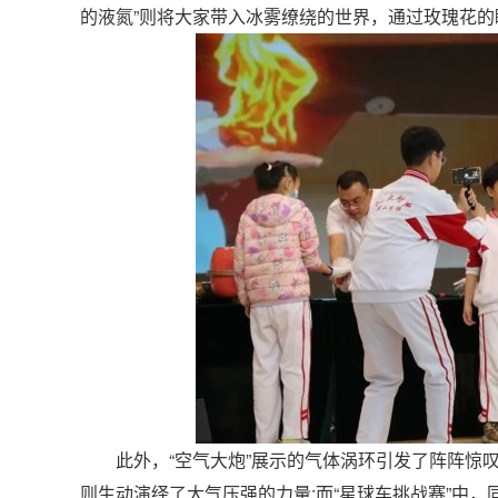
的液氮”则将大家带入冰雾缭绕的世界，通过玫瑰花
此外，“空气大炮”展示的气体涡环引发了阵阵惊叹，
则生动演绎了大气压强的力量;而“星球车挑战赛”中