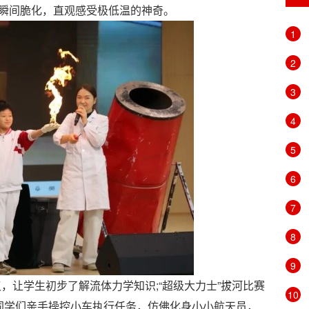
的瞬间脆化，直观感受极低温的神奇。
1
2
3
4
5
6
7
8
9
让学生初步了解流体力学知识;“超级大力士”拔河比赛
10
，同学们亲手操控小车执行任务，仿佛化身小小航天员，